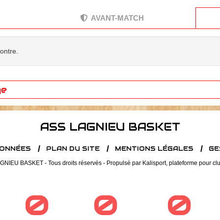
AVANT-MATCH
contre.
ge
ASS LAGNIEU BASKET
DONNÉES
PLAN DU SITE
MENTIONS LÉGALES
GE
NIEU BASKET - Tous droits réservés - Propulsé par
Kalisport, plateforme pour cl
0
0
0