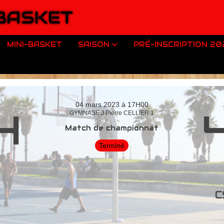
 BASKET
MINI-BASKET
SAISON
PRÉ-INSCRIPTION 2
04 mars 2023 à 17H00
4
GYMNASE J.Pierre CELLIER 1
Match de championnat
Terminé
C