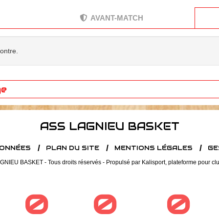
AVANT-MATCH
contre.
ge
ASS LAGNIEU BASKET
DONNÉES
PLAN DU SITE
MENTIONS LÉGALES
GE
NIEU BASKET - Tous droits réservés - Propulsé par
Kalisport, plateforme pour cl
0
0
0